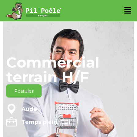
Commercial
terrain H/F
Postuler
Aude
Temps plein, CDI