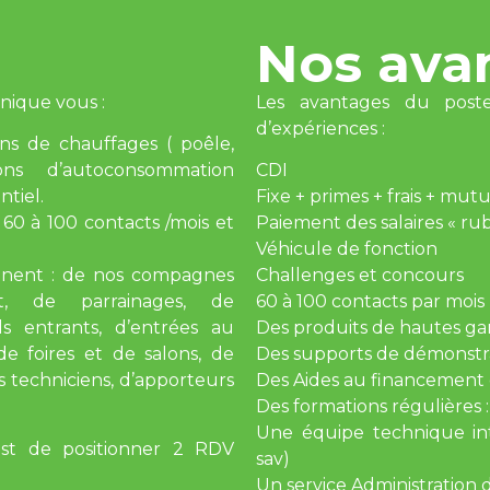
Nos ava
nique vous :
Les avantages du pos
d’expériences :
ons de chauffages ( poêle,
ons d’autoconsommation
CDI
tiel.
Fixe + primes + frais + mut
 60 à 100 contacts /mois et
Paiement des salaires « rubi
Véhicule de fonction
nnent : de nos compagnes
Challenges et concours
et, de parrainages, de
60 à 100 contacts par mois ( 
s entrants, d’entrées au
Des produits de hautes ga
e foires et de salons, de
Des supports de démonstra
 techniciens, d’apporteurs
Des Aides au financement 
Des formations régulières 
Une équipe technique int
st de positionner 2 RDV
sav)
Un service Administration 