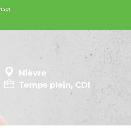
tact
Nièvre
Temps plein, CDI