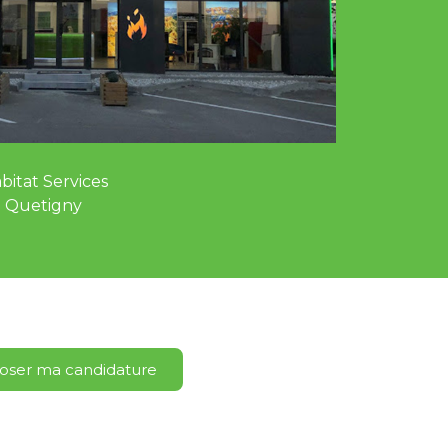
bitat Services
0 Quetigny
ser ma candidature