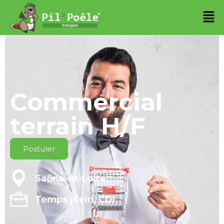
Commercial
terrain H/F
Postuler
Saône-et-Loire
Temps plein, CDI