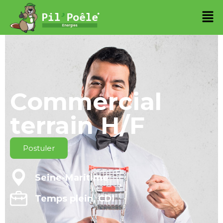
Commercial
terrain H/F
Postuler
Seine-Maritime
Temps plein, CDI