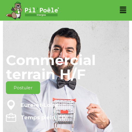
Commercial
terrain H/F
Postuler
Eure-et-Loire
Temps plein, CDI