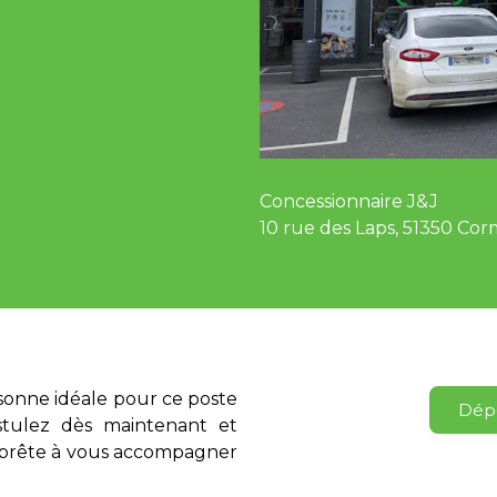
Concessionnaire J&J
10 rue des Laps, 51350 Cor
sonne idéale pour ce poste
Dépo
stulez dès maintenant et
 prête à vous accompagner