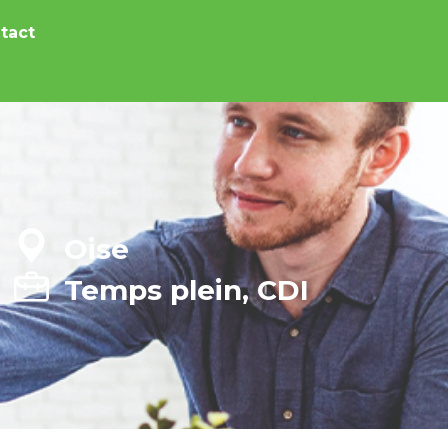
tact
Oise
Temps plein, CDI