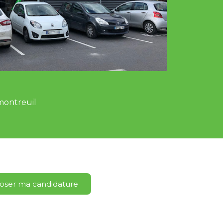
montreuil
ser ma candidature