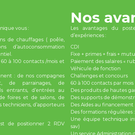
Nos ava
nique vous :
Les avantages du pos
d’expériences :
ons de chauffages ( poêle,
ons d’autoconsommation
CDI
tiel.
Fixe + primes + frais + mut
 60 à 100 contacts /mois et
Paiement des salaires « rubi
Véhicule de fonction
nnent : de nos compagnes
Challenges et concours
et, de parrainages, de
60 à 100 contacts par mois ( 
s entrants, d’entrées au
Des produits de hautes ga
e foires et de salons, de
Des supports de démonstra
 techniciens, d’apporteurs
Des Aides au financement 
Des formations régulières 
Une équipe technique int
st de positionner 2 RDV
sav)
Un service Administration 