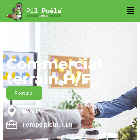
Commercial
terrain H/F
Postuler
Vendée
Temps plein, CDI